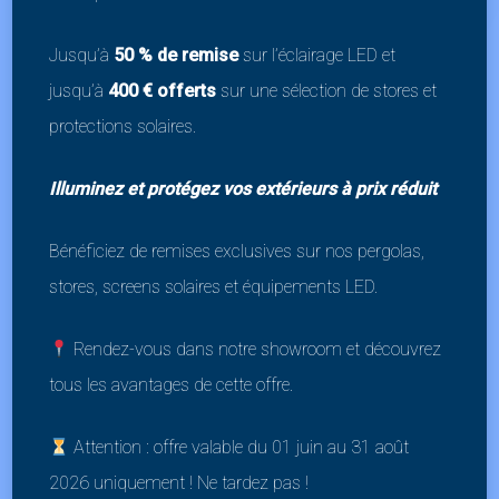
Jusqu’à
50 % de remise
sur l’éclairage LED et
Installation
professionnelle
jusqu’à
400 € offerts
sur une sélection de stores et
en
Belgique
protections solaires.
Notre équipe d’experts intervient partout en
Illuminez et protégez vos extérieurs à prix réduit
Belgique pour installer votre
store banne
Bénéficiez de remises exclusives sur nos pergolas,
manuel
. Nous vous garantissons un service de
stores, screens solaires et équipements LED.
qualité, de la prise de mesure à la pose.
Rendez-vous dans notre showroom et découvrez
Contactez-nous
pour obtenir un devis gratuit et
tous les avantages de cette offre.
offrir à votre terrasse un espace ombragé et
agréable.
Attention : offre valable du 01 juin au 31 août
2026 uniquement ! Ne tardez pas !