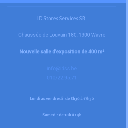
I.D.Stores Services SRL
Chaussée de Louvain 180, 1300 Wavre
Nouvelle salle d’exposition de 400 m²
info@idss.be
010/22.95.71
Lundi
au
vendredi
:
de
8h30
à
17h30
Samedi
:
de
10h
à
14h