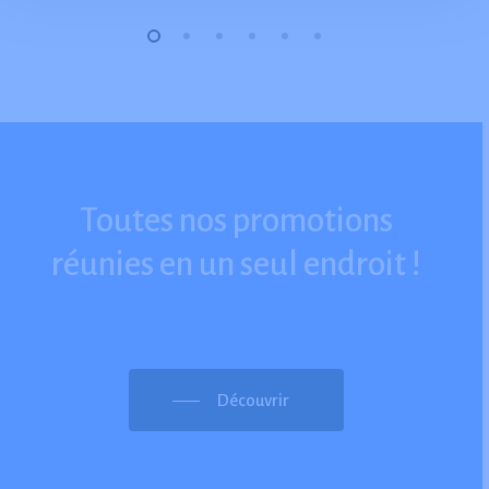
Toutes
nos
promotions
réunies
en
un
seul
endroit
!
Découvrir