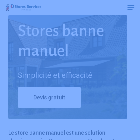
Men
Skip
Menu
to
main
Stores
banne
content
manuel
Simplicité
et
efficacité
Devis gratuit
Le store banne manuel est une solution